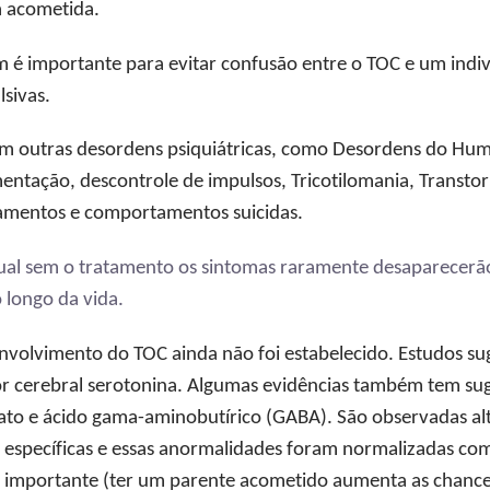
a acometida.
m é importante para evitar confusão entre o TOC e um indi
lsivas.
m outras desordens psiquiátricas, como Desordens do Hum
ntação, descontrole de impulsos, Tricotilomania, Transtor
samentos e comportamentos suicidas.
al sem o tratamento os sintomas raramente desaparecerão
 longo da vida.
envolvimento do TOC ainda não foi estabelecido. Estudos s
r cerebral serotonina. Algumas evidências também tem su
o e ácido gama-aminobutírico (GABA). São observadas alter
 específicas e essas anormalidades foram normalizadas co
a importante (ter um parente acometido aumenta as chance